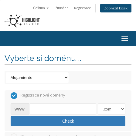
Čeština
Přihlášení
Registrace
Zobrazit košík
Togg
navig
Vyberte si doménu ...
Registrace nové domény
www.
Check