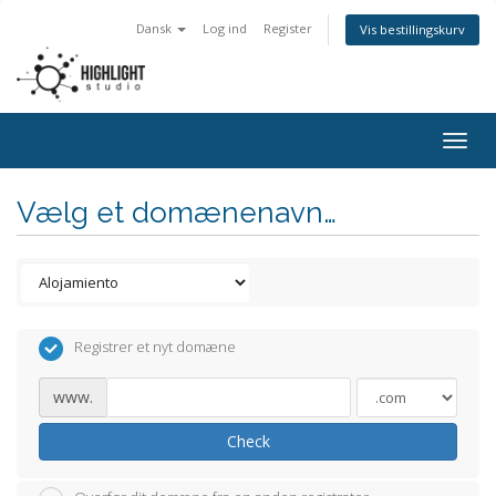
Dansk
Log ind
Register
Vis bestillingskurv
Togg
navig
Vælg et domænenavn…
Registrer et nyt domæne
www.
Check