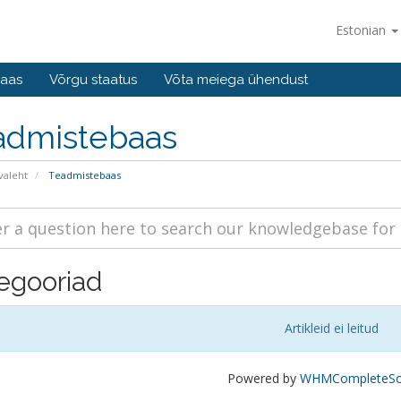
Estonian
baas
Võrgu staatus
Võta meiega ühendust
admistebaas
valeht
Teadmistebaas
egooriad
Artikleid ei leitud
Powered by
WHMCompleteSol