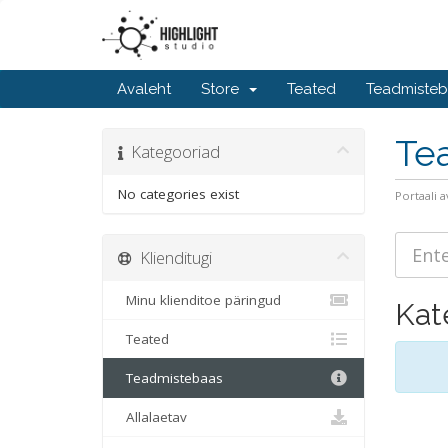
Avaleht
Store
Teated
Teadmiste
Te
Kategooriad
No categories exist
Portaali a
Klienditugi
Minu klienditoe päringud
Kat
Teated
Teadmistebaas
Allalaetav