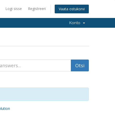
Logi sisse
Registreeri
Vaata ostukorvi
Konto
ution