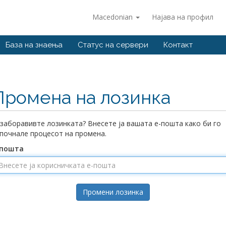
Macedonian
Најава на профил
База на знаења
Статус на сервери
Контакт
Промена на лозинка
 заборавивте лозинката? Внесете ја вашата е-пошта како би го
почнале процесот на промена.
-пошта
Промени лозинка