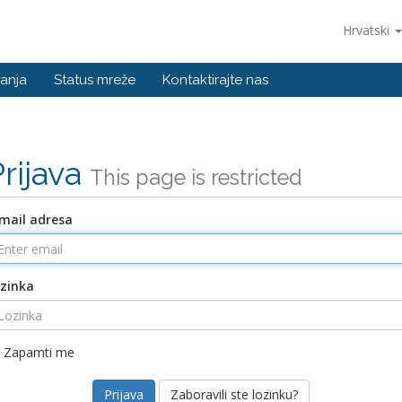
Hrvatski
anja
Status mreže
Kontaktirajte nas
Prijava
This page is restricted
mail adresa
zinka
Zapamti me
Zaboravili ste lozinku?