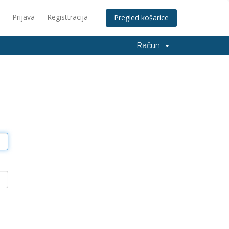
Prijava
Registtracija
Pregled košarice
Račun