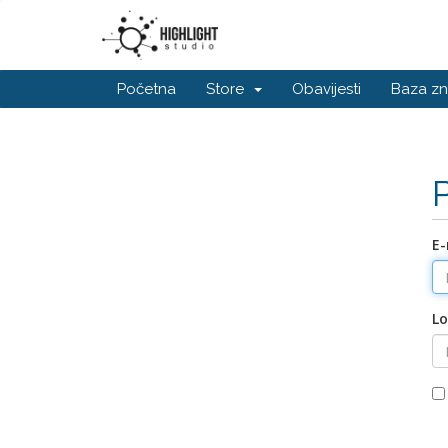
Početna
Store
Obavijesti
Baza zn
E-
Lo